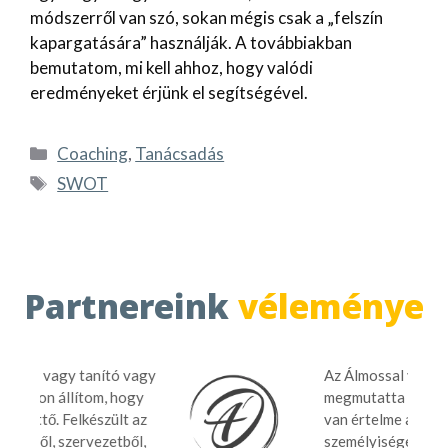
módszerről van szó, sokan mégis csak a „felszín
kapargatására” használják. A továbbiakban
bemutatom, mi kell ahhoz, hogy valódi
eredményeket érjünk el segítségével.
Coaching
,
Tanácsadás
SWOT
Partnereink
véleménye
agy
Az Álmossal való beszélgetés
y
megmutatta nekem, hogy mégis
az
van értelme a
l,
személyiségelemzésnek.