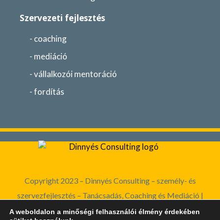
Szervezeti fejlesztés
- coaching
- mediáció
- vállalkozói mentoráció
- fordítás
Copyright 2023 – Dinnyés Consulting – személy- és
szervezfejlesztés – Tanácsadás, Coaching és Mediáció |
Adatvédelmi irányelvek
|
ÁSZF
A weboldalon a minőségi felhasználói élmény érdekében