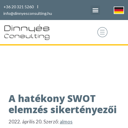
+36 20 321 5260
info@dinnyesconsulting.hu
SWOT
A hatékony SWOT
elemzés sikertényezői
2022. április 20.
Szerző:
almos