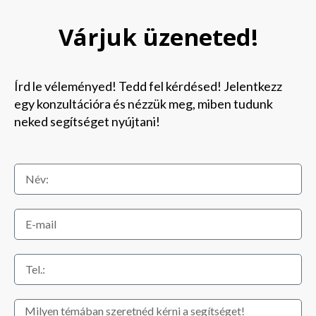
Várjuk üzeneted!
Írd le véleményed! Tedd fel kérdésed! Jelentkezz
egy konzultációra és nézzük meg, miben tudunk
neked segítséget nyújtani!