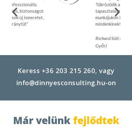
Tükröződik a szakértelem és a
ot
tapasztalat rajta, illetve a kiadott
t,
munkájukon is. Jó szívvel ajánlom
mindenkinek!
Richard Sóti (Helyi idegenvezető,
Győr)
Keress
+36 203 215 260
, vagy
info@dinnyesconsulting.hu
-on
Már velünk
fejlődtek